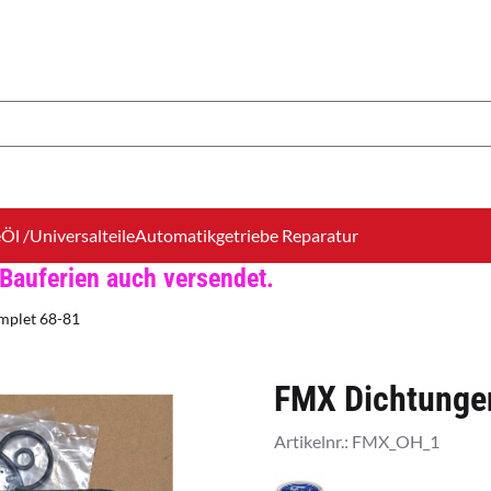
ookies zulassen.
e
Öl /Universalteile
Automatikgetriebe Reparatur
Bauferien auch versendet.
mplet 68-81
FMX Dichtunge
Artikelnr.:
FMX_OH_1