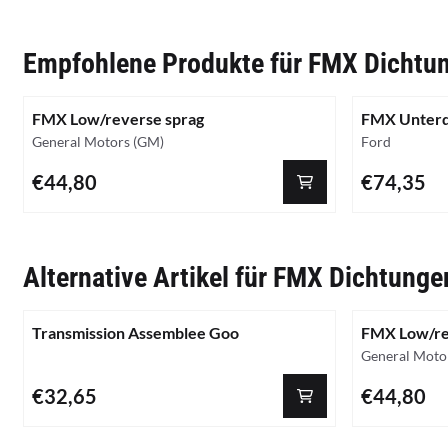
Empfohlene Produkte für
FMX Dichtun
FMX Low/reverse sprag
FMX Unterd
Marke:
Marke:
General Motors (GM)
Ford
Preis: 44,80
Preis: 74,35
€44,80
€74,35
Alternative Artikel für
FMX Dichtunge
Transmission Assemblee Goo
FMX Low/re
Marke:
General Moto
Preis: 32,65
Preis: 44,80
€32,65
€44,80