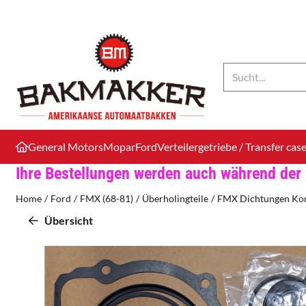
Cookie-Einstellungen verfügbar. Einstellungen wählen oder alle C
Suche
General Motors
Mopar
Ford
Verteilergetriebe / Transfer cas
Ihre Bestellungen werden auch während der 
Home
/
Ford
/
FMX (68-81)
/
Überholingteile
/
FMX Dichtungen Ko
Übersicht