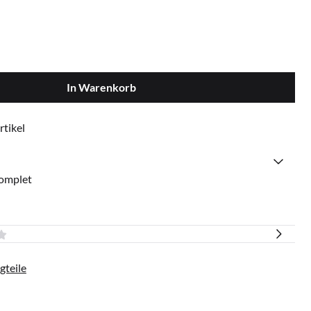
In Warenkorb
rtikel
omplet
gteile