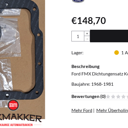
€
148,70
Anzahl
+
-
Lager:
1
A
Beschreibung
Ford FMX Dichtungensatz K
Baujahre: 1968-1981
Bewertungen (
0
)
Mehr Ford
|
Mehr Überholin