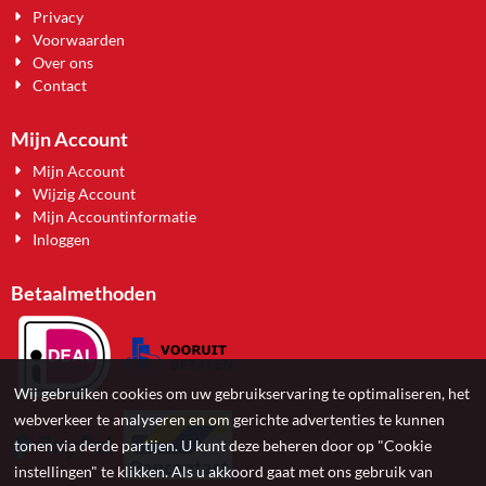
Privacy
Voorwaarden
Over ons
Contact
Mijn Account
Mijn Account
Wijzig Account
Mijn Accountinformatie
Inloggen
Betaalmethoden
Wij gebruiken cookies om uw gebruikservaring te optimaliseren, het
webverkeer te analyseren en om gerichte advertenties te kunnen
tonen via derde partijen. U kunt deze beheren door op "Cookie
instellingen" te klikken. Als u akkoord gaat met ons gebruik van