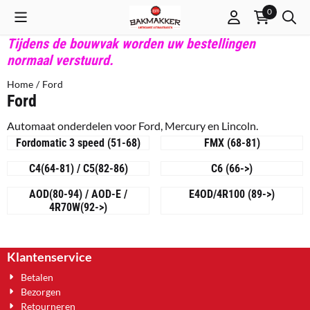
Cookievoorkeuren zijn beschikbaar. Kies instellingen of sta alle co
0
Tijdens de bouwvak worden uw bestellingen
normaal verstuurd.
Home
/
Ford
Ford
Automaat onderdelen voor Ford, Mercury en Lincoln.
Fordomatic 3 speed (51-68)
FMX (68-81)
C4(64-81) / C5(82-86)
C6 (66->)
AOD(80-94) / AOD-E /
E4OD/4R100 (89->)
4R70W(92->)
Klantenservice
Betalen
Bezorgen
Retourneren