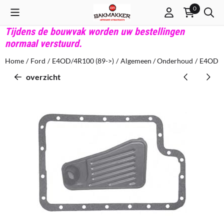
Cookievoorkeuren zijn beschikbaar. Kies instellingen of sta alle co
0
Tijdens de bouwvak worden uw bestellingen
normaal verstuurd.
Home
/
Ford
/
E4OD/4R100 (89->)
/
Algemeen / Onderhoud
/
E4OD F
overzicht