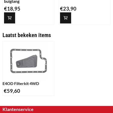
buigtang
Prijs: 18,95
Prijs: 23,90
€18,95
€23,90
Laatst bekeken items
E4OD Filterkit 4WD
€
59,60
Klantenservice