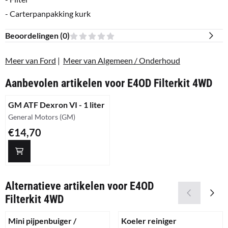
- Carterpanpakking kurk
Beoordelingen (
0
)
Meer van Ford
|
Meer van Algemeen / Onderhoud
Aanbevolen artikelen voor
E4OD Filterkit 4WD
GM ATF Dexron VI - 1 liter
Merk:
General Motors (GM)
Prijs: 14,70
€14,70
Alternatieve artikelen voor
E4OD
Filterkit 4WD
Mini pijpenbuiger /
Koeler reiniger