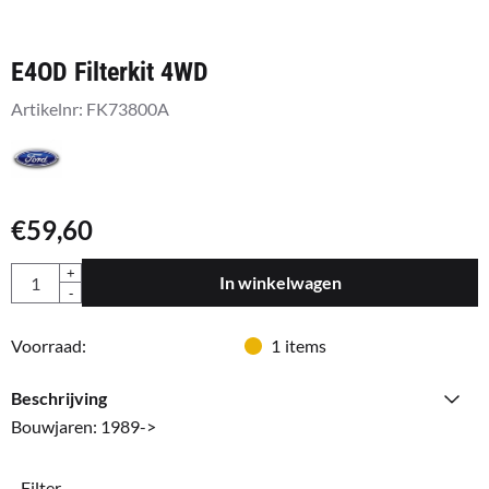
E4OD Filterkit 4WD
Artikelnr:
FK73800A
€
59,60
Aantal
+
In winkelwagen
-
Voorraad:
1
items
Beschrijving
Bouwjaren: 1989->
- Filter