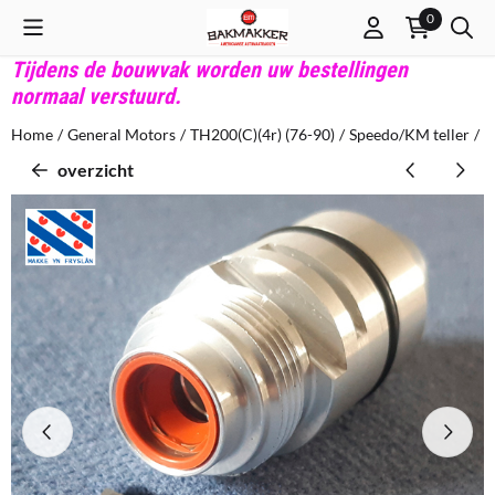
Cookievoorkeuren zijn beschikbaar. Kies instellingen of sta alle co
0
Tijdens de bouwvak worden uw bestellingen
normaal verstuurd.
Home
/
General Motors
/
TH200(C)(4r) (76-90)
/
Speedo/KM teller
/
T
overzicht