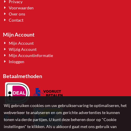
Privacy
Voorwaarden
Over ons
Contact
Mijn Account
Mijn Account
Wijzig Account
Mijn Accountinformatie
Inloggen
Betaalmethoden
Wij gebruiken cookies om uw gebruikservaring te optimaliseren, het
webverkeer te analyseren en om gerichte advertenties te kunnen
tonen via derde partijen. U kunt deze beheren door op "Cookie
instellingen" te klikken. Als u akkoord gaat met ons gebruik van