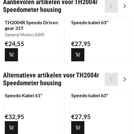
Aanbevolen artikelen voor
TH2004r
Speedometer housing
TH2004R Speedo Driven
Speedo kabel 63"
gear 31T
Merk:
General Motors (GM)
Prijs: 24,55
Prijs: 27,95
€24,55
€27,95
Alternatieve artikelen voor
TH2004r
Speedometer housing
Speedo Kabel 61"
Speedo kabel 63"
Prijs: 32,95
Prijs: 27,95
€32,95
€27,95