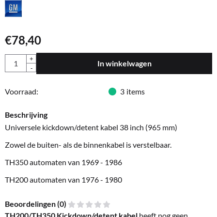
€
78,40
Aantal
+
In winkelwagen
-
Voorraad:
3
items
Beschrijving
Universele kickdown/detent kabel 38 inch (965 mm)
Zowel de buiten- als de binnenkabel is verstelbaar.
TH350 automaten van 1969 - 1986
TH200 automaten van 1976 - 1980
Beoordelingen (
0
)
TH200/TH350 Kickdown/detent kabel
heeft nog geen