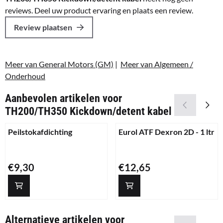
reviews. Deel uw product ervaring en plaats een review.
Review plaatsen
Meer van General Motors (GM)
|
Meer van Algemeen /
Onderhoud
Aanbevolen artikelen voor
TH200/TH350 Kickdown/detent kabel
Peilstokafdichting
Eurol ATF Dexron 2D - 1 ltr
Prijs: 9,30
Prijs: 12,65
€9,30
€12,65
Alternatieve artikelen voor