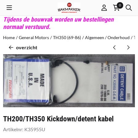
Cookievoorkeuren zijn beschikbaar. Kies instellingen of sta alle co
0
Tijdens de bouwvak worden uw bestellingen
normaal verstuurd.
Home
/
General Motors
/
TH350 (69-86)
/
Algemeen / Onderhoud
/
T
overzicht
TH200/TH350 Kickdown/detent kabel
Artikelnr:
K35955U