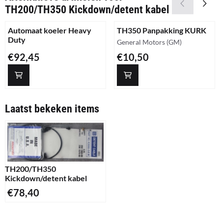
TH200/TH350 Kickdown/detent kabel
Automaat koeler Heavy
TH350 Panpakking KURK
Duty
Merk:
General Motors (GM)
Prijs: 92,45
Prijs: 10,50
€92,45
€10,50
Laatst bekeken items
TH200/TH350
Kickdown/detent kabel
€
78,40