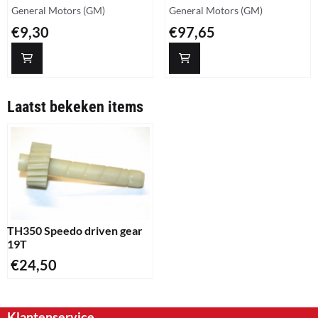
Merk:
Merk:
General Motors (GM)
General Motors (GM)
Prijs: 9,30
Prijs: 97,65
€9,30
€97,65
Laatst bekeken items
TH350 Speedo driven gear
19T
€
24,50
Klantenservice