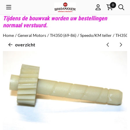
Cookievoorkeuren zijn beschikbaar. Kies instellingen of sta alle co
0
Tijdens de bouwvak worden uw bestellingen
normaal verstuurd.
Home
/
General Motors
/
TH350 (69-86)
/
Speedo/KM teller
/
TH350 S
overzicht