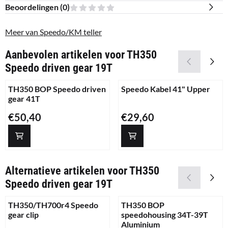
Beoordelingen (
0
)
Meer van Speedo/KM teller
Aanbevolen artikelen voor
TH350
Speedo driven gear 19T
TH350 BOP Speedo driven
Speedo Kabel 41" Upper
gear 41T
Prijs: 50,40
Prijs: 29,60
€50,40
€29,60
Alternatieve artikelen voor
TH350
Speedo driven gear 19T
TH350/TH700r4 Speedo
TH350 BOP
gear clip
speedohousing 34T-39T
Aluminium