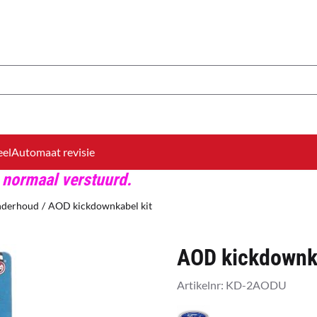
okies toe.
eel
Automaat revisie
 normaal verstuurd.
nderhoud
/
AOD kickdownkabel kit
AOD kickdownka
Artikelnr:
KD-2AODU