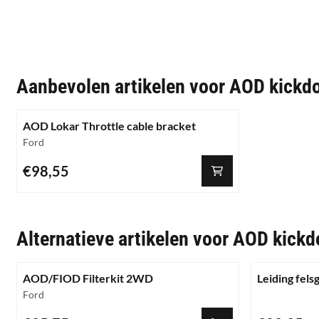
Aanbevolen artikelen voor
AOD kickdo
AOD Lokar Throttle cable bracket
Merk:
Ford
Prijs: 98,55
€98,55
Alternatieve artikelen voor
AOD kickd
AOD/FIOD Filterkit 2WD
Leiding fel
Merk:
Ford