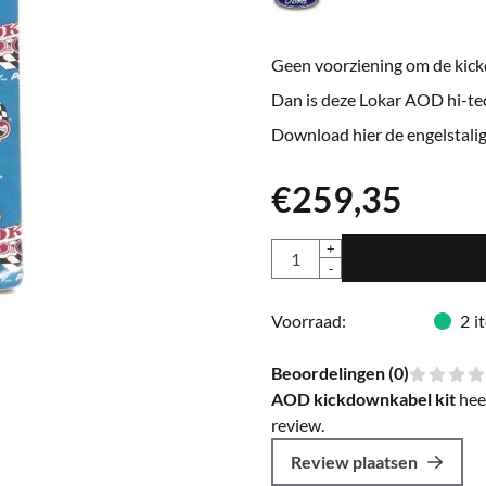
Geen voorziening om de kic
Dan is deze Lokar AOD hi-tec
Download hier de engelstali
€
259,35
Aantal
+
-
Voorraad:
2
i
Beoordelingen (
0
)
AOD kickdownkabel kit
hee
review.
Review plaatsen