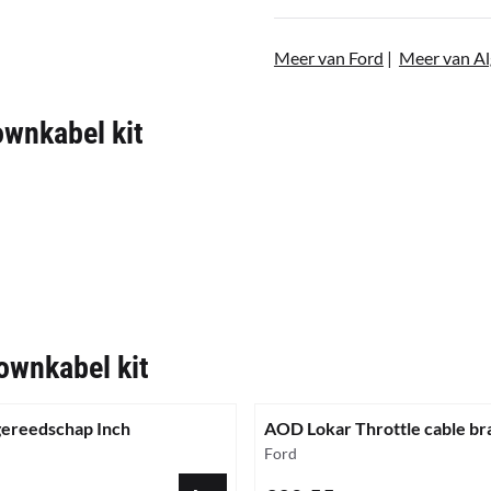
Meer van Ford
|
Meer van A
wnkabel kit
ownkabel kit
sgereedschap Inch
AOD Lokar Throttle cable br
Merk:
Ford