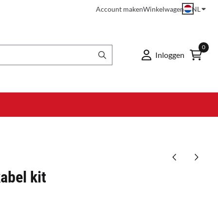
Account maken
Winkelwagen
NL
0
Inloggen
bel kit