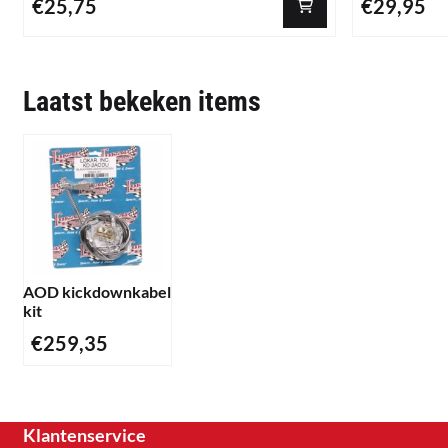
Prijs: 25,75
Prijs: 29,95
€25,75
€29,95
Laatst bekeken items
AOD kickdownkabel
kit
€
259,35
Klantenservice