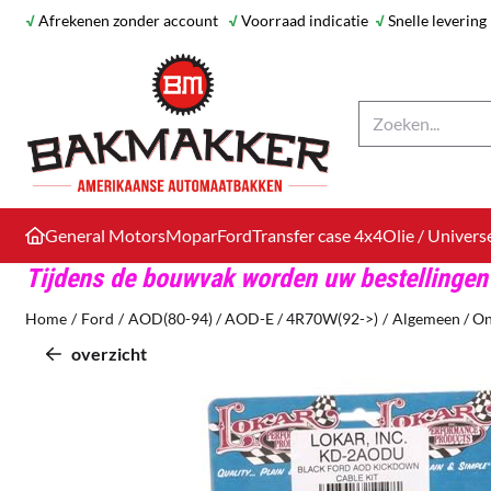
Cookievoorkeuren zijn beschikbaar. Kies instellingen of sta alle co
√
Afrekenen zonder account
√
Voorraad indicatie
√
Snelle levering
Zoeken
General Motors
Mopar
Ford
Transfer case 4x4
Olie / Univers
Tijdens de bouwvak worden uw bestellingen
Home
/
Ford
/
AOD(80-94) / AOD-E / 4R70W(92->)
/
Algemeen / O
overzicht